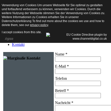
Verwendung von Cookies Um unsere Webseite für Sie optimal zu gestalten
und fortlaufend verbessern zu können, verwenden wir Cookies. Durch die
Willkommen
weitere Nutzung der Webseite stimmen Sie der Verwendung von Cookies zu.
Weitere Informationen zu Cookies erhalten Sie in unserer
Die Keller
Datenschutzerklärung To find out more about the cookies we use and how to
Ihr Besuch
delete them, see our
privacy policy
.
Aktuelles
Bilder
I accept cookies from this site.
Kellerbilder
Agree
Kellerweihnacht
Kontakt
Name
*
E-Mail
*
Telefon
Betreff
*
Nachricht
*